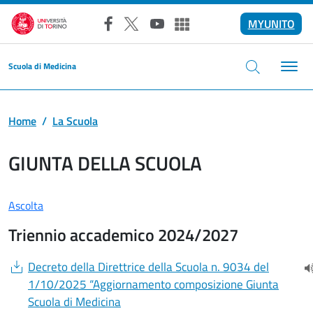
Salta al contenuto principale
Feed RSS
MYUNITO
Facebook
X
YouTube
Altri social
Scuola di Medicina
Home
La Scuola
GIUNTA DELLA SCUOLA
Ascolta
Triennio accademico 2024/2027
Document
Decreto della Direttrice della Scuola n. 9034 del
(
1/10/2025 “Aggiornamento composizione Giunta
Scuola di Medicina