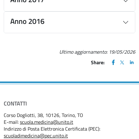
Anno 2016
Ultimo aggiornamento:
19/05/2026
FACEBOOK
(apre una nu
X
(apre un
LIN
(ap
Share:
CONTATTI
Corso Dogliotti, 38, 10126, Torino, TO
E-mail:
scuola.medicina@unito.it
Indirizzo di Posta Elettronica Certificata (PEC):
scuoladimedicina@pec.unito.it